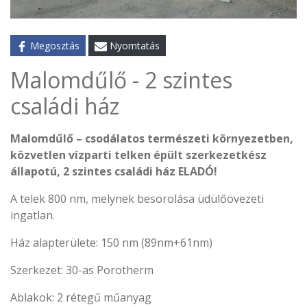
Nyomtatás
Megosztás
Malomdűlő - 2 szintes
családi ház
Malomdűlő – csodálatos természeti környezetben,
közvetlen vízparti telken épült szerkezetkész
állapotú, 2 szintes családi ház ELADÓ!
A telek 800 nm, melynek besorolása üdülőövezeti
ingatlan.
Ház alapterülete: 150 nm (89nm+61nm)
Szerkezet: 30-as Porotherm
Ablakok: 2 rétegű műanyag