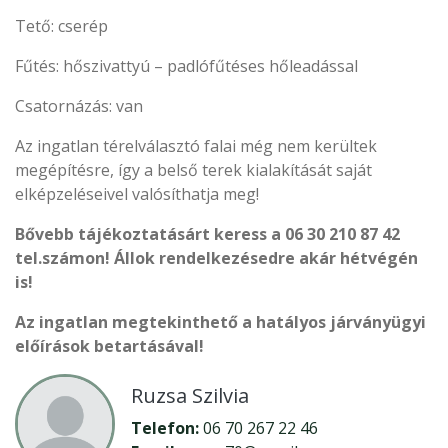
Tető: cserép
Fűtés: hőszivattyú – padlófűtéses hőleadással
Csatornázás: van
Az ingatlan térelválasztó falai még nem kerültek
megépítésre, így a belső terek kialakítását saját
elképzeléseivel valósíthatja meg!
Bővebb tájékoztatásárt keress a 06 30 210 87 42
tel.számon! Állok rendelkezésedre akár hétvégén
is!
Az ingatlan megtekinthető a hatályos járványügyi
előírások betartásával!
Ruzsa Szilvia
Telefon:
06 70 267 22 46